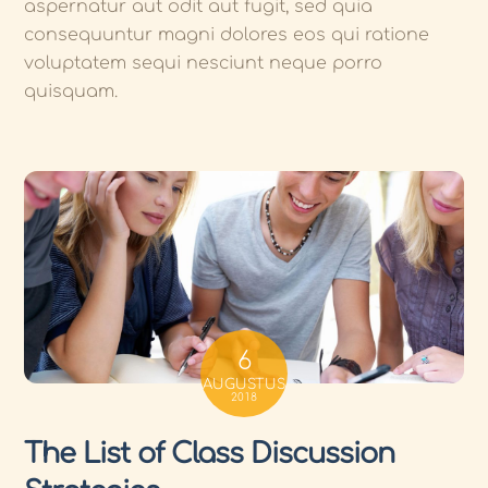
aspernatur aut odit aut fugit, sed quia
consequuntur magni dolores eos qui ratione
voluptatem sequi nesciunt neque porro
quisquam.
6
AUGUSTUS
2018
The List of Class Discussion