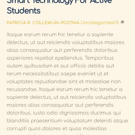
Smart Technology For Active
Students
Uncategorized
0
PATRICIA R. COLLEWIJN-POSTMA
Itaque earum rerum hic tenetur a sapiente
delectus, ut aut reiciendis voluptatibus maiores
alias consequatur aut perferendis doloribus
asperiores repellat epellendus. Temporibus
autem quibusdam et aut officiis debitis aut
rerum necessitatibus saepe eveniet ut et
voluptates repudiandae sint et molestiae non
recusandae. Itaque earum rerum hic tenetur a
sapiente delectus, ut aut reiciendis voluptatibus
maiores alias consequatur aut perferendis
doloribus. iusto odio dignissimos ducimus qui
blanditiis praesentium voluptatum deleniti atque
corrupti quos dolores et quas molestias