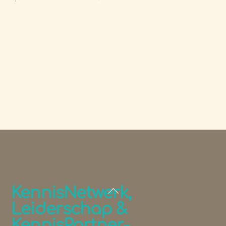
Back
KennisNetwerk,
To
Leiderschap &
Top
KennisPartner-