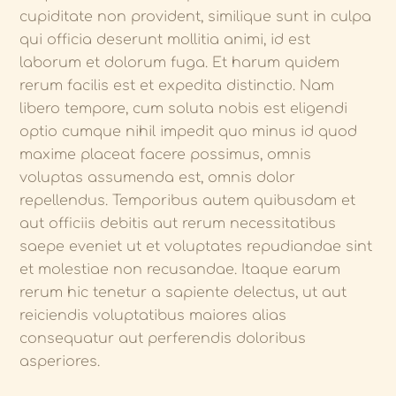
cupiditate non provident, similique sunt in culpa
qui officia deserunt mollitia animi, id est
laborum et dolorum fuga. Et harum quidem
rerum facilis est et expedita distinctio. Nam
libero tempore, cum soluta nobis est eligendi
optio cumque nihil impedit quo minus id quod
maxime placeat facere possimus, omnis
voluptas assumenda est, omnis dolor
repellendus. Temporibus autem quibusdam et
aut officiis debitis aut rerum necessitatibus
saepe eveniet ut et voluptates repudiandae sint
et molestiae non recusandae. Itaque earum
rerum hic tenetur a sapiente delectus, ut aut
reiciendis voluptatibus maiores alias
consequatur aut perferendis doloribus
asperiores.