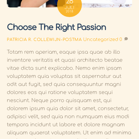
28
JULI
2018
Choose The Right Passion
Uncategorized
0
PATRICIA R. COLLEWIJN-POSTMA
Totam rem aperiam, eaque ipsa quae ab illo
inventore veritatis et quasi architecto beatae
vitae dicta sunt explicabo. Nemo enim ipsam
voluptatem quia voluptas sit aspernatur aut
odit aut fugit, sed quia consequuntur magni
dolores eos qui ratione voluptatem sequi
nesciunt. Neque porro quisquam est, qui
dolorem ipsum quia dolor sit amet, consectetur,
adipisci velit, sed quia non numquam eius modi
tempora incidunt ut labore et dolore magnam
aliquam quaerat voluptatem. Ut enim ad minima