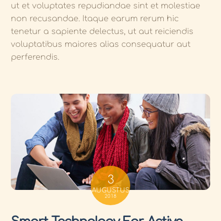
ut et voluptates repudiandae sint et molestiae
non recusandae. Itaque earum rerum hic
tenetur a sapiente delectus, ut aut reiciendis
voluptatibus maiores alias consequatur aut
perferendis.
3
AUGUSTUS
2018