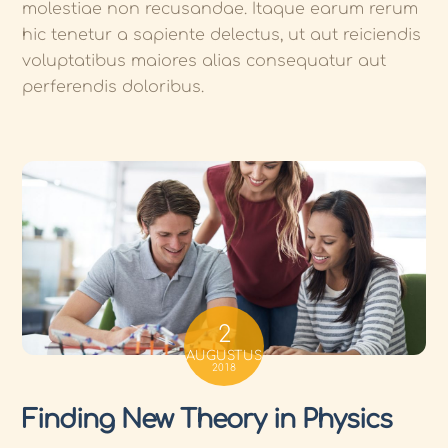
molestiae non recusandae. Itaque earum rerum
hic tenetur a sapiente delectus, ut aut reiciendis
voluptatibus maiores alias consequatur aut
perferendis doloribus.
2
AUGUSTUS
2018
Finding New Theory in Physics