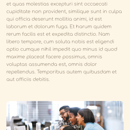
et quas molestias excepturi sint occaecati
cupiditate non provident, similique sunt in culpa
qui officia deserunt mollitia animi, id est
laborum et dolorum fuga. Et harum quidem
rerum facilis est et expedita distinctio. Nam
libero tempore, cum soluta nobis est eligendi
optio cumque nihil impedit quo minus id quod
maxime placeat facere possimus, omnis
voluptas assumenda est, omnis dolor
repellendus. Temporibus autem quibusdam et
aut officiis debitis.