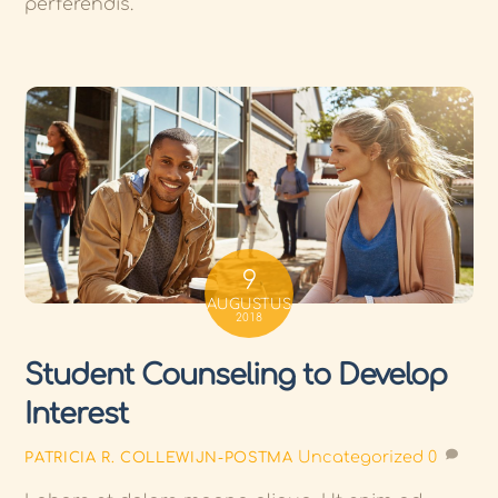
perferendis.
9
AUGUSTUS
2018
Student Counseling to Develop
Interest
Uncategorized
0
PATRICIA R. COLLEWIJN-POSTMA