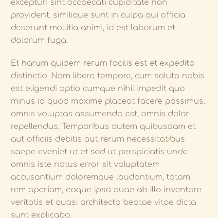
excepturi sint occaecati cupiditate non
provident, similique sunt in culpa qui officia
deserunt mollitia animi, id est laborum et
dolorum fuga.
Et harum quidem rerum facilis est et expedita
distinctio. Nam libero tempore, cum soluta nobis
est eligendi optio cumque nihil impedit quo
minus id quod maxime placeat facere possimus,
omnis voluptas assumenda est, omnis dolor
repellendus. Temporibus autem quibusdam et
aut officiis debitis aut rerum necessitatibus
saepe eveniet ut et sed ut perspiciatis unde
omnis iste natus error sit voluptatem
accusantium doloremque laudantium, totam
rem aperiam, eaque ipsa quae ab illo inventore
veritatis et quasi architecto beatae vitae dicta
sunt explicabo.