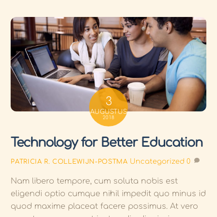
3
AUGUSTUS
2018
Technology for Better Education
Uncategorized
0
PATRICIA R. COLLEWIJN-POSTMA
Nam libero tempore, cum soluta nobis est
eligendi optio cumque nihil impedit quo minus id
quod maxime placeat facere possimus. At vero