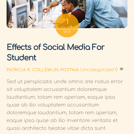
1
AUGUSTUS
2018
Effects of Social Media For
Student
Uncategorized
0
PATRICIA R. COLLEWIJN-POSTMA
Sed ut perspiciatis unde omnis iste natus error
sit voluptatem accusantium doloremque
laudantium, totam rem aperiam, eaque ipsa
quae ab illo voluptatem accusantium
doloremque laudantium, totam rem aperiam,
eaque ipsa quae ab illo inventore veritatis et
quasi architecto beatae vitae dicta sunt