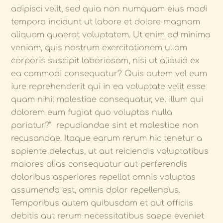
adipisci velit, sed quia non numquam eius modi
tempora incidunt ut labore et dolore magnam
aliquam quaerat voluptatem. Ut enim ad minima
veniam, quis nostrum exercitationem ullam
corporis suscipit laboriosam, nisi ut aliquid ex
ea commodi consequatur? Quis autem vel eum
iure reprehenderit qui in ea voluptate velit esse
quam nihil molestiae consequatur, vel illum qui
dolorem eum fugiat quo voluptas nulla
pariatur?” repudiandae sint et molestiae non
recusandae. Itaque earum rerum hic tenetur a
sapiente delectus, ut aut reiciendis voluptatibus
maiores alias consequatur aut perferendis
doloribus asperiores repellat omnis voluptas
assumenda est, omnis dolor repellendus.
Temporibus autem quibusdam et aut officiis
debitis aut rerum necessitatibus saepe eveniet