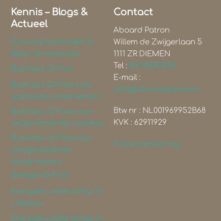
Kennis – Blogs &
Contact
Actueel
Aboard Patron
Succes Doorbraken &
Willem de Zwijgerlaan 5
Real Life recensies
1111 ZR DIEMEN
Tel :
06-19850230
Business-Q-Flow
E-mail :
Business-Q-Flow voor
info@aboardpatron.nl
startende ondernemers
Btw nr : NL001969952B68
Business-Q-Flow voor
KVK : 62911929
ondernemende coaches
Business-Q-Flow voor
Privacyverklaring
(ver)gevorderde
ondernemers
Energie-Q-Flow
Energiek Leiderschap in
Lifestyle
Energiek Leiderschap in