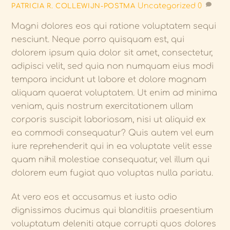
Uncategorized
0
PATRICIA R. COLLEWIJN-POSTMA
Magni dolores eos qui ratione voluptatem sequi
nesciunt. Neque porro quisquam est, qui
dolorem ipsum quia dolor sit amet, consectetur,
adipisci velit, sed quia non numquam eius modi
tempora incidunt ut labore et dolore magnam
aliquam quaerat voluptatem. Ut enim ad minima
veniam, quis nostrum exercitationem ullam
corporis suscipit laboriosam, nisi ut aliquid ex
ea commodi consequatur? Quis autem vel eum
iure reprehenderit qui in ea voluptate velit esse
quam nihil molestiae consequatur, vel illum qui
dolorem eum fugiat quo voluptas nulla pariatu.
At vero eos et accusamus et iusto odio
dignissimos ducimus qui blanditiis praesentium
voluptatum deleniti atque corrupti quos dolores