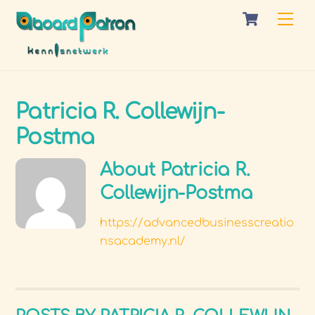
Skip
Cart
Me
to
content
Patricia R. Collewijn-
Postma
About
Patricia R.
Collewijn-Postma
https://advancedbusinesscreatio
nsacademy.nl/