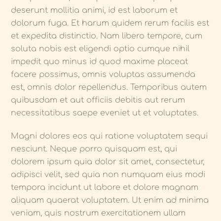
deserunt mollitia animi, id est laborum et
dolorum fuga. Et harum quidem rerum facilis est
et expedita distinctio. Nam libero tempore, cum
soluta nobis est eligendi optio cumque nihil
impedit quo minus id quod maxime placeat
facere possimus, omnis voluptas assumenda
est, omnis dolor repellendus. Temporibus autem
quibusdam et aut officiis debitis aut rerum
necessitatibus saepe eveniet ut et voluptates.
Magni dolores eos qui ratione voluptatem sequi
nesciunt. Neque porro quisquam est, qui
dolorem ipsum quia dolor sit amet, consectetur,
adipisci velit, sed quia non numquam eius modi
tempora incidunt ut labore et dolore magnam
aliquam quaerat voluptatem. Ut enim ad minima
veniam, quis nostrum exercitationem ullam