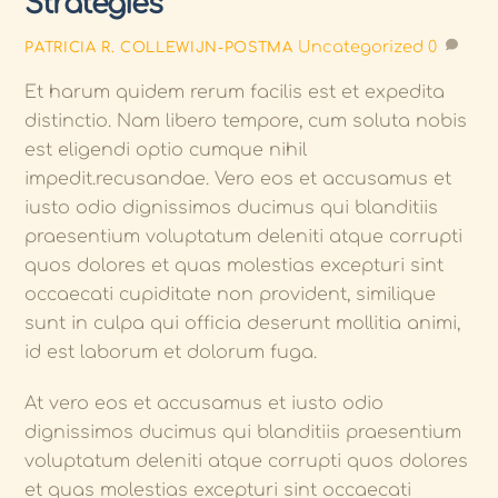
Strategies
Uncategorized
0
PATRICIA R. COLLEWIJN-POSTMA
Et harum quidem rerum facilis est et expedita
distinctio. Nam libero tempore, cum soluta nobis
est eligendi optio cumque nihil
impedit.recusandae. Vero eos et accusamus et
iusto odio dignissimos ducimus qui blanditiis
praesentium voluptatum deleniti atque corrupti
quos dolores et quas molestias excepturi sint
occaecati cupiditate non provident, similique
sunt in culpa qui officia deserunt mollitia animi,
id est laborum et dolorum fuga.
At vero eos et accusamus et iusto odio
dignissimos ducimus qui blanditiis praesentium
voluptatum deleniti atque corrupti quos dolores
et quas molestias excepturi sint occaecati