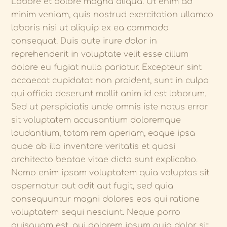
Labore et dolore magna aliqua. Ut enim ad
minim veniam, quis nostrud exercitation ullamco
laboris nisi ut aliquip ex ea commodo
consequat. Duis aute irure dolor in
reprehenderit in voluptate velit esse cillum
dolore eu fugiat nulla pariatur. Excepteur sint
occaecat cupidatat non proident, sunt in culpa
qui officia deserunt mollit anim id est laborum.
Sed ut perspiciatis unde omnis iste natus error
sit voluptatem accusantium doloremque
laudantium, totam rem aperiam, eaque ipsa
quae ab illo inventore veritatis et quasi
architecto beatae vitae dicta sunt explicabo.
Nemo enim ipsam voluptatem quia voluptas sit
aspernatur aut odit aut fugit, sed quia
consequuntur magni dolores eos qui ratione
voluptatem sequi nesciunt. Neque porro
quisquam est, qui dolorem ipsum quia dolor sit