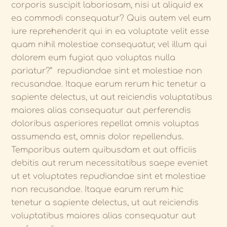
corporis suscipit laboriosam, nisi ut aliquid ex
ea commodi consequatur? Quis autem vel eum
iure reprehenderit qui in ea voluptate velit esse
quam nihil molestiae consequatur, vel illum qui
dolorem eum fugiat quo voluptas nulla
pariatur?” repudiandae sint et molestiae non
recusandae. Itaque earum rerum hic tenetur a
sapiente delectus, ut aut reiciendis voluptatibus
maiores alias consequatur aut perferendis
doloribus asperiores repellat omnis voluptas
assumenda est, omnis dolor repellendus.
Temporibus autem quibusdam et aut officiis
debitis aut rerum necessitatibus saepe eveniet
ut et voluptates repudiandae sint et molestiae
non recusandae. Itaque earum rerum hic
tenetur a sapiente delectus, ut aut reiciendis
voluptatibus maiores alias consequatur aut