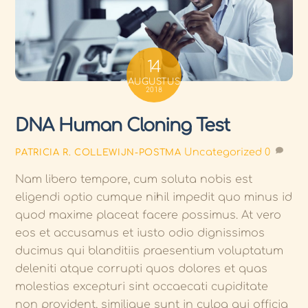
14
AUGUSTUS
2018
DNA Human Cloning Test
Uncategorized
0
PATRICIA R. COLLEWIJN-POSTMA
Nam libero tempore, cum soluta nobis est
eligendi optio cumque nihil impedit quo minus id
quod maxime placeat facere possimus. At vero
eos et accusamus et iusto odio dignissimos
ducimus qui blanditiis praesentium voluptatum
deleniti atque corrupti quos dolores et quas
molestias excepturi sint occaecati cupiditate
non provident, similique sunt in culpa qui officia