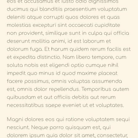
eos et accusamus et iusto odio dignissimos
ducimus qui blanditiis praesentium voluptatum
deleniti atque corrupti quos dolores et quas
molestias excepturi sint occaecati cupiditate
non provident, similique sunt in culpa qui officia
deserunt mollitia animi, id est laborum et
dolorum fuga. Et harum quidem rerum facilis est
et expedita distinctio. Nam libero tempore, cum
soluta nobis est eligendi optio cumque nihil
impedit quo minus id quod maxime placeat
facere possimus, omnis voluptas assumenda
est, omnis dolor repellendus. Temporibus autem
quibusdam et aut officiis debitis aut rerum
necessitatibus saepe eveniet ut et voluptates.
Magni dolores eos qui ratione voluptatem sequi
nesciunt. Neque porro quisquam est, qui
dolorem ipsum quia dolor sit amet, consectetur,