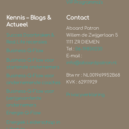
VIP Programma’s
Kennis – Blogs &
Contact
Actueel
Aboard Patron
Succes Doorbraken &
Willem de Zwijgerlaan 5
Real Life recensies
1111 ZR DIEMEN
Tel :
06-19850230
Business-Q-Flow
E-mail :
Business-Q-Flow voor
info@aboardpatron.nl
startende ondernemers
Btw nr : NL001969952B68
Business-Q-Flow voor
KVK : 62911929
ondernemende coaches
Business-Q-Flow voor
Privacyverklaring
(ver)gevorderde
ondernemers
Energie-Q-Flow
Energiek Leiderschap in