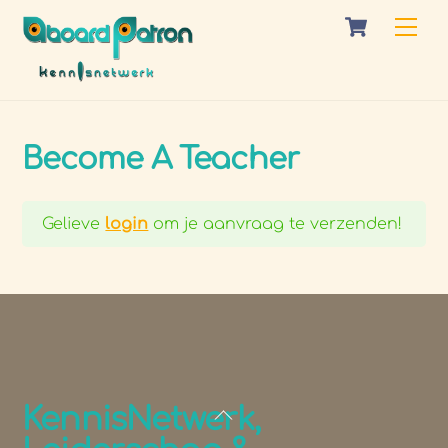
Skip
Cart
Me
to
content
Become A Teacher
Gelieve
login
om je aanvraag te verzenden!
Back
KennisNetwerk,
To